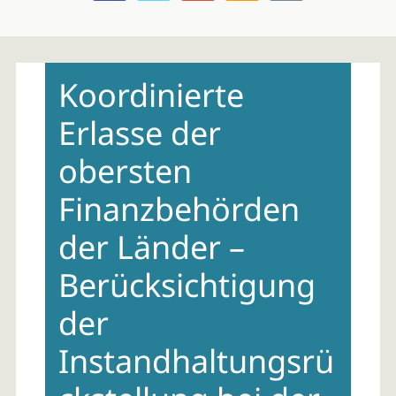
Skip
to
Koordinierte
content
Erlasse der
obersten
Finanzbehörden
der Länder –
Berücksichtigung
der
Instandhaltungsrü