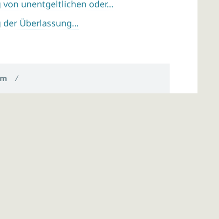
 von unentgeltlichen oder…
g der Überlassung…
um
/