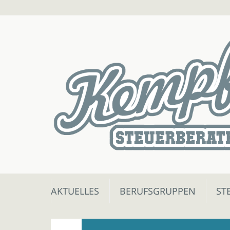
Skip
AKTUELLES
BERUFSGRUPPEN
ST
to
content