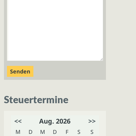
Steuertermine
<<
Aug. 2026
>>
M
D
M
D
F
S
S