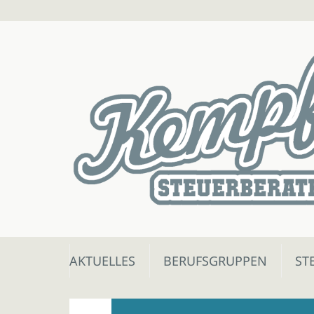
Skip
AKTUELLES
BERUFSGRUPPEN
ST
to
content