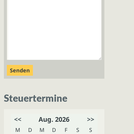
Steuertermine
<<
Aug. 2026
>>
M
D
M
D
F
S
S