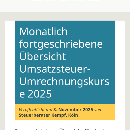
Skip
to
Monatlich
content
fortgeschriebene
Übersicht
Umsatzsteuer-
Umrechnungskurs
e 2025
Veröffentlicht am
3. November 2025
von
Steuerberater Kempf, Köln