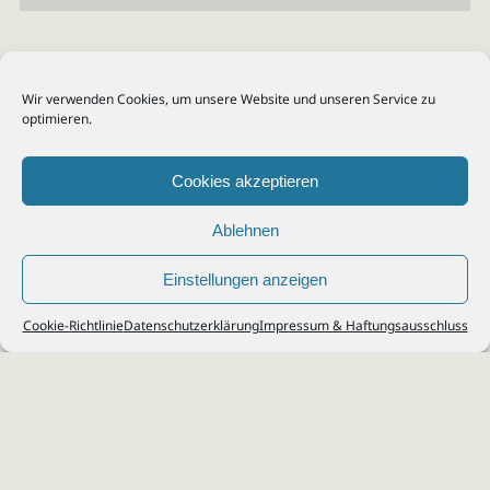
Wir verwenden Cookies, um unsere Website und unseren Service zu
optimieren.
Cookies akzeptieren
Ablehnen
Einstellungen anzeigen
© 2026
Steuerberater Kempf, Köln - Steuerberatung Poll, Porz, Deutz, Mülheim,
Cookie-Richtlinie
Datenschutzerklärung
Impressum & Haftungsausschluss
Vingst, Ostheim, Kalk, Humboldt, Gremberg
Impressum
|
Datenschutz
Jobs & Karriere
Steuerberatung Köln
Formulare Download
Kontakt
Cookie-Richtlinie (EU)
Ihr
Steuerberater in Köln
für
Steuererklärung
,
Einkommensteuer
,