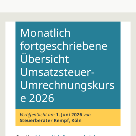
Skip
to
Monatlich
content
fortgeschriebene
Übersicht
Umsatzsteuer-
Umrechnungskurs
e 2026
Veröffentlicht am
1. Juni 2026
von
Steuerberater Kempf, Köln