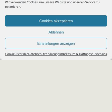
Wir verwenden Cookies, um unsere Website und unseren Service zu
optimieren.
Cookies akzeptieren
Ablehnen
Einstellungen anzeigen
© 2026
Steuerberater Kempf, Köln - Steuerberatung Poll, Porz, Deutz, Mülheim,
Cookie-Richtlinie
Datenschutzerklärung
Impressum & Haftungsausschluss
Vingst, Ostheim, Kalk, Humboldt, Gremberg
Impressum
|
Datenschutz
Jobs & Karriere
Steuerberatung Köln
Formulare Download
Kontakt
Cookie-Richtlinie (EU)
Ihr
Steuerberater in Köln
für
Steuererklärung
,
Einkommensteuer
,
Finanzbuchhaltung
,
Lohnabrechnung
,
Einnahmen-Überschuss-
Rechnung
,
Jahresabschluss
.
Steuerberatung
zu
Erbschaftssteuer
,
Lohnsteu
erjahresausgleich
,
Werbungskosten
,
Fahrtkosten
.
Webdesign & SEO: da Agency, Köln