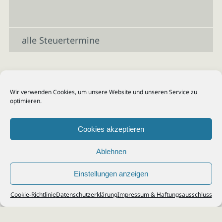
alle Steuertermine
Wir verwenden Cookies, um unsere Website und unseren Service zu
optimieren.
Cookies akzeptieren
Ablehnen
Einstellungen anzeigen
© 2026
Steuerberater Kempf, Köln - Steuerberatung Poll, Porz, Deutz, Mülheim,
Cookie-Richtlinie
Datenschutzerklärung
Impressum & Haftungsausschluss
Vingst, Ostheim, Kalk, Humboldt, Gremberg
Impressum
|
Datenschutz