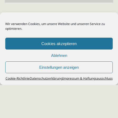
Wir verwenden Cookies, um unsere Website und unseren Service zu
optimieren.
Cookies akzeptieren
Ablehnen
Einstellungen anzeigen
© 2026
Steuerberater Kempf, Köln - Steuerberatung Poll, Porz, Deutz, Mülheim,
Cookie-Richtlinie
Datenschutzerklärung
Impressum & Haftungsausschluss
Vingst, Ostheim, Kalk, Humboldt, Gremberg
Impressum
|
Datenschutz
Jobs & Karriere
Steuerberatung Köln
Formulare Download
Kontakt
Cookie-Richtlinie (EU)
Ihr
Steuerberater in Köln
für
Steuererklärung
,
Einkommensteuer
,