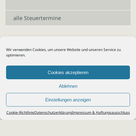
alle Steuertermine
Wir verwenden Cookies, um unsere Website und unseren Service zu
optimieren.
Cookies akzeptieren
Ablehnen
Einstellungen anzeigen
© 2026
Steuerberater Kempf, Köln - Steuerberatung Poll, Porz, Deutz, Mülheim,
Cookie-Richtlinie
Datenschutzerklärung
Impressum & Haftungsausschluss
Vingst, Ostheim, Kalk, Humboldt, Gremberg
Impressum
|
Datenschutz
Jobs & Karriere
Steuerberatung Köln
Formulare Download
Kontakt