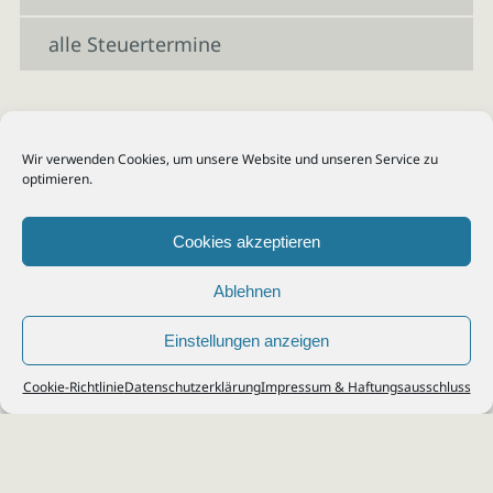
alle Steuertermine
Wir verwenden Cookies, um unsere Website und unseren Service zu
optimieren.
Cookies akzeptieren
Ablehnen
Einstellungen anzeigen
© 2026
Steuerberater Kempf, Köln - Steuerberatung Poll, Porz, Deutz, Mülheim,
Cookie-Richtlinie
Datenschutzerklärung
Impressum & Haftungsausschluss
Vingst, Ostheim, Kalk, Humboldt, Gremberg
Impressum
|
Datenschutz
Jobs & Karriere
Steuerberatung Köln
Formulare Download
Kontakt