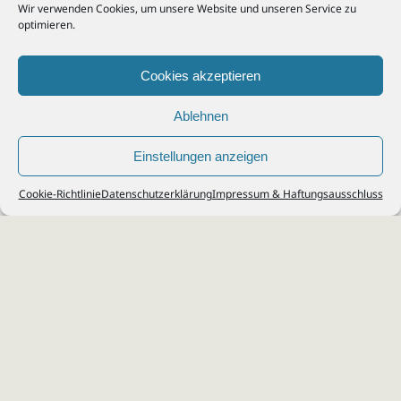
Wir verwenden Cookies, um unsere Website und unseren Service zu
optimieren.
Cookies akzeptieren
Ablehnen
Einstellungen anzeigen
© 2026
Steuerberater Kempf, Köln - Steuerberatung Poll, Porz, Deutz, Mülheim,
Cookie-Richtlinie
Datenschutzerklärung
Impressum & Haftungsausschluss
Vingst, Ostheim, Kalk, Humboldt, Gremberg
Impressum
|
Datenschutz
Jobs & Karriere
Steuerberatung Köln
Formulare Download
Kontakt
Cookie-Richtlinie (EU)
Ihr
Steuerberater in Köln
für
Steuererklärung
,
Einkommensteuer
,
Finanzbuchhaltung
,
Lohnabrechnung
,
Einnahmen-Überschuss-
Rechnung
,
Jahresabschluss
.
Steuerberatung
zu
Erbschaftssteuer
,
Lohnsteu
erjahresausgleich
,
Werbungskosten
,
Fahrtkosten
.
Webdesign & SEO: da Agency, Köln