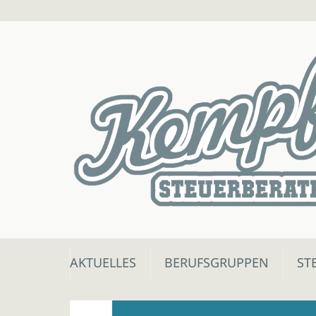
Skip
AKTUELLES
BERUFSGRUPPEN
ST
to
content