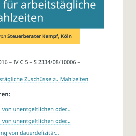
für arbeitstägliche
hlzeiten
von
Steuerberater Kempf, Köln
16 – IV C 5 – S 2334/08/10006 –
stägliche Zuschüsse zu Mahlzeiten
ren:
 von unentgeltlichen oder…
 von unentgeltlichen oder…
ng von dauerdefizitär…