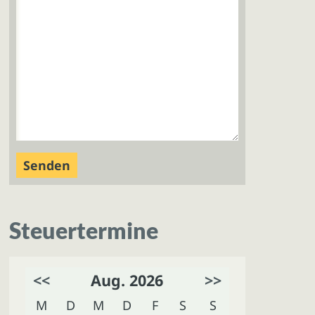
Steuertermine
<<
Aug. 2026
>>
M
D
M
D
F
S
S