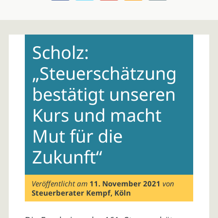
Skip
to
Scholz:
content
„Steuerschätzung
bestätigt unseren
Kurs und macht
Mut für die
Zukunft“
Veröffentlicht am
11. November 2021
von
Steuerberater Kempf, Köln