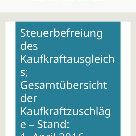
Skip
to
Steuerbefreiung
content
des
Kaufkraftausgleich
s;
Gesamtübersicht
der
Kaufkraftzuschläg
e – Stand: