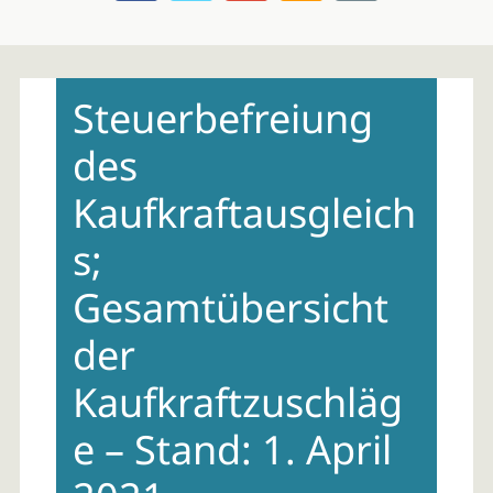
Skip
to
Steuerbefreiung
content
des
Kaufkraftausgleich
s;
Gesamtübersicht
der
Kaufkraftzuschläg
e – Stand: 1. April