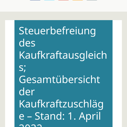
Skip
to
Steuerbefreiung
content
des
Kaufkraftausgleich
s;
Gesamtübersicht
der
Kaufkraftzuschläg
e – Stand: 1. April