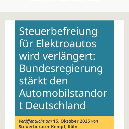
Skip
to
Steuerbefreiung
content
für Elektroautos
wird verlängert:
Bundesregierung
stärkt den
Automobilstandor
t Deutschland
Veröffentlicht am
15. Oktober 2025
von
Steuerberater Kempf, Köln