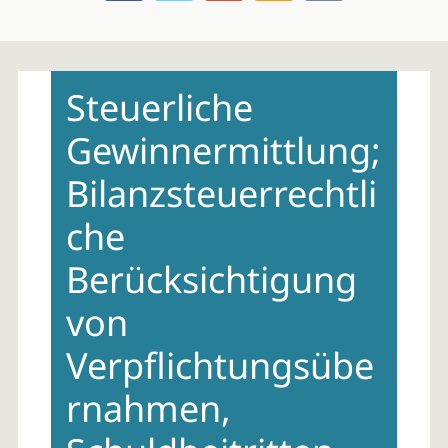
Skip
to
Steuerliche
content
Gewinnermittlung;
Bilanzsteuerrechtli
che
Berücksichtigung
von
Verpflichtungsübe
rnahmen,