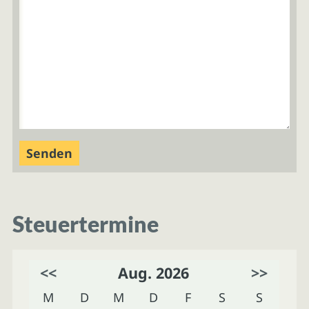
Steuertermine
<<
Aug. 2026
>>
M
D
M
D
F
S
S