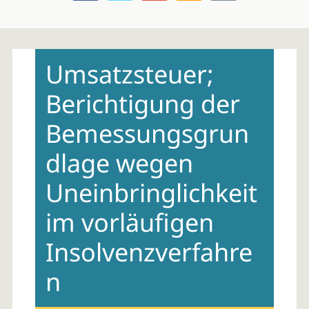
Skip
to
Umsatzsteuer;
content
Berichtigung der
Bemessungsgrun
dlage wegen
Uneinbringlichkeit
im vorläufigen
Insolvenzverfahre
n