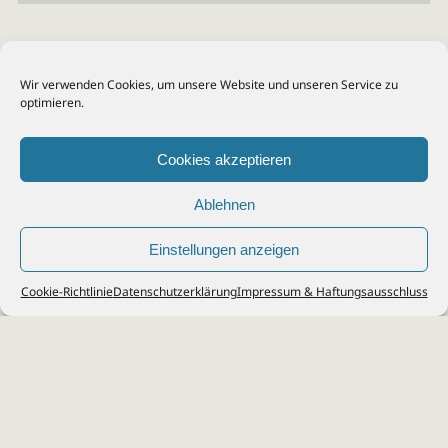
Wir verwenden Cookies, um unsere Website und unseren Service zu
optimieren.
Cookies akzeptieren
Ablehnen
Einstellungen anzeigen
© 2026
Steuerberater Kempf, Köln - Steuerberatung Poll, Porz, Deutz, Mülheim,
Cookie-Richtlinie
Datenschutzerklärung
Impressum & Haftungsausschluss
Vingst, Ostheim, Kalk, Humboldt, Gremberg
Impressum
|
Datenschutz
Jobs & Karriere
Steuerberatung Köln
Formulare Download
Kontakt
Cookie-Richtlinie (EU)
Ihr
Steuerberater in Köln
für
Steuererklärung
,
Einkommensteuer
,