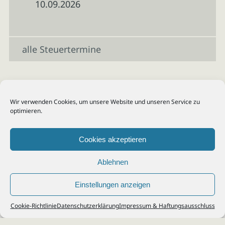
10.09.2026
alle Steuertermine
Wir verwenden Cookies, um unsere Website und unseren Service zu
optimieren.
Cookies akzeptieren
Ablehnen
Einstellungen anzeigen
© 2026
Steuerberater Kempf, Köln - Steuerberatung Poll, Porz, Deutz, Mülheim,
Cookie-Richtlinie
Datenschutzerklärung
Impressum & Haftungsausschluss
Vingst, Ostheim, Kalk, Humboldt, Gremberg