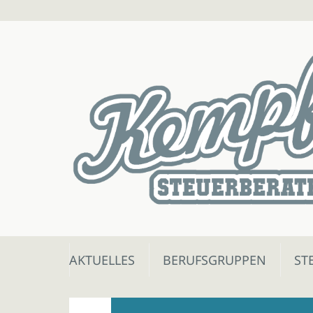
Skip
AKTUELLES
BERUFSGRUPPEN
ST
to
content