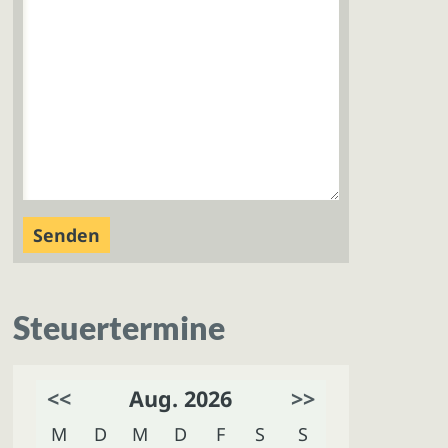
Steuertermine
<<
Aug. 2026
>>
M
D
M
D
F
S
S