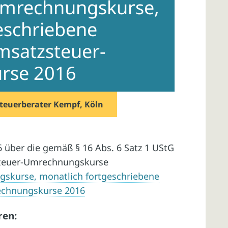
Umrechnungskurse,
eschriebene
msatzsteuer-
rse 2016
teuerberater Kempf, Köln
6 über die gemäß § 16 Abs. 6 Satz 1 UStG
steuer-Umrechnungskurse
skurse, monatlich fortgeschriebene
echnungskurse 2016
ren: