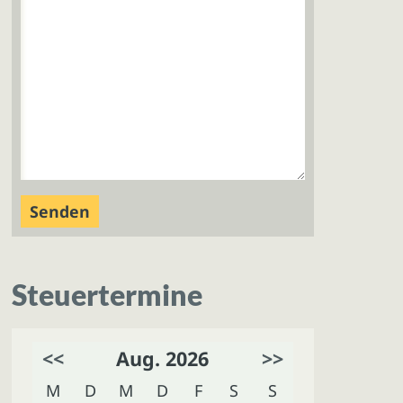
Steuertermine
<<
Aug. 2026
>>
M
D
M
D
F
S
S