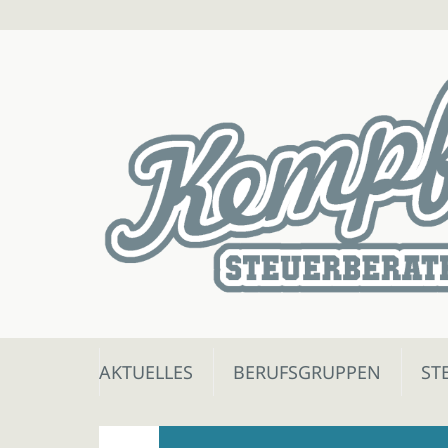
Skip
AKTUELLES
BERUFSGRUPPEN
ST
to
content