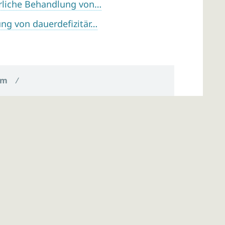
rliche Behandlung von…
ng von dauerdefizitär…
um
/