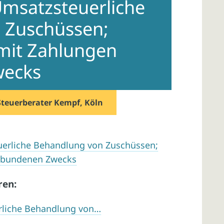
msatzsteuerliche
 Zuschüssen;
mit Zahlungen
wecks
Steuerberater Kempf, Köln
erliche Behandlung von Zuschüssen;
rbundenen Zwecks
ren:
rliche Behandlung von…