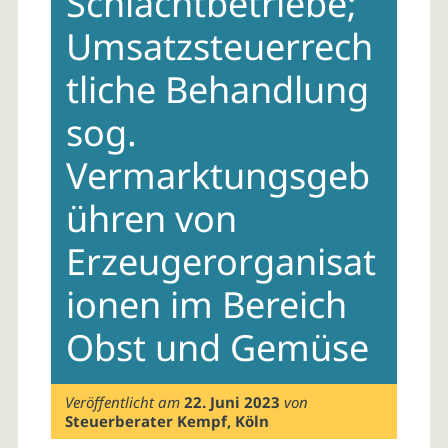
Schlachtbetriebe;
Umsatzsteuerrech
tliche Behandlung
sog.
Vermarktungsgeb
ühren von
Erzeugerorganisat
ionen im Bereich
Obst und Gemüse
Veröffentlicht am
22. Juni 2023
von
Steuerberater Kempf, Köln