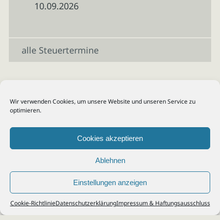
10.09.2026
alle Steuertermine
Wir verwenden Cookies, um unsere Website und unseren Service zu
optimieren.
Cookies akzeptieren
Ablehnen
Einstellungen anzeigen
© 2026
Steuerberater Kempf, Köln - Steuerberatung Poll, Porz, Deutz, Mülheim,
Cookie-Richtlinie
Datenschutzerklärung
Impressum & Haftungsausschluss
Vingst, Ostheim, Kalk, Humboldt, Gremberg