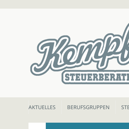
Skip
AKTUELLES
BERUFSGRUPPEN
ST
to
content