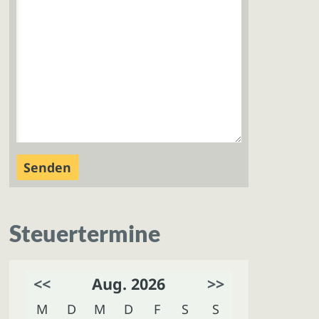
Steuertermine
<<
Aug. 2026
>>
M
D
M
D
F
S
S