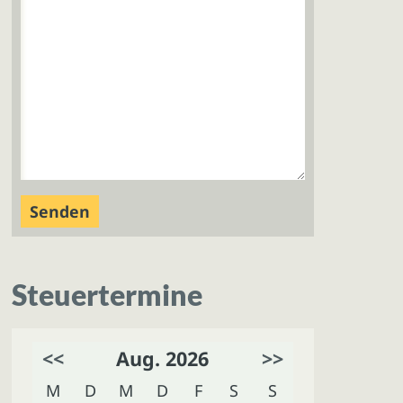
Steuertermine
<<
Aug. 2026
>>
M
D
M
D
F
S
S