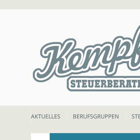
Skip
AKTUELLES
BERUFSGRUPPEN
ST
to
content