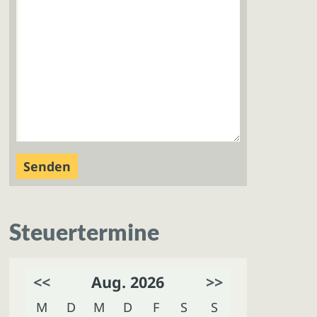
Steuertermine
<<
Aug. 2026
>>
M
D
M
D
F
S
S