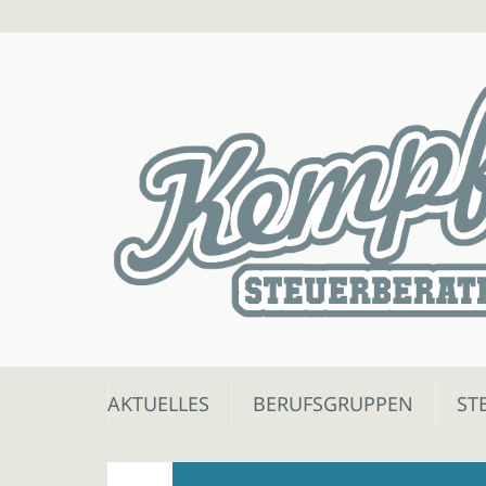
Skip
AKTUELLES
BERUFSGRUPPEN
ST
to
content