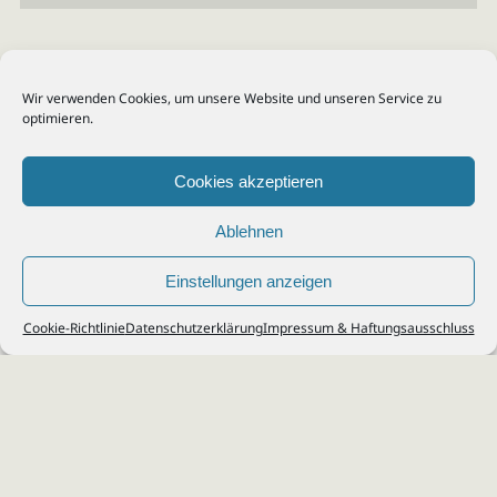
Wir verwenden Cookies, um unsere Website und unseren Service zu
optimieren.
Cookies akzeptieren
Ablehnen
Einstellungen anzeigen
© 2026
Steuerberater Kempf, Köln - Steuerberatung Poll, Porz, Deutz, Mülheim,
Cookie-Richtlinie
Datenschutzerklärung
Impressum & Haftungsausschluss
Vingst, Ostheim, Kalk, Humboldt, Gremberg
Impressum
|
Datenschutz
Jobs & Karriere
Steuerberatung Köln
Formulare Download
Kontakt
Cookie-Richtlinie (EU)
Ihr
Steuerberater in Köln
für
Steuererklärung
,
Einkommensteuer
,