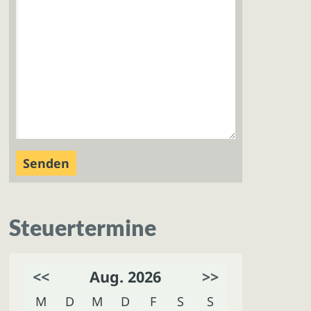
Steuertermine
<<
Aug. 2026
>>
M
D
M
D
F
S
S