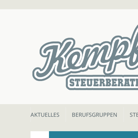
Skip
AKTUELLES
BERUFSGRUPPEN
ST
to
content