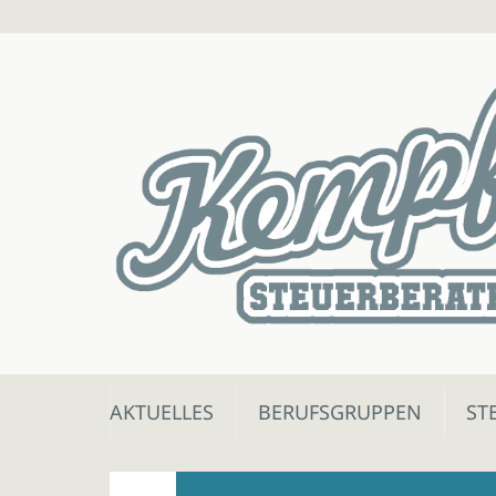
Skip
AKTUELLES
BERUFSGRUPPEN
ST
to
content