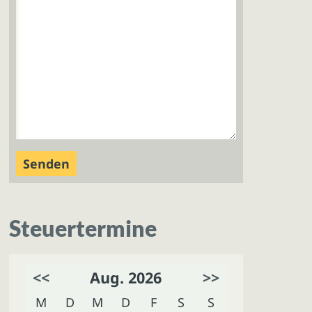
Steuertermine
<<
Aug. 2026
>>
M
D
M
D
F
S
S