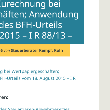
 Zurechnung bei
häften; Anwendung
des BFH-Urteils
2015 – I R 88/13 –
16
von
Steuerberater Kempf, Köln
g bei Wertpapiergeschäften;
H-Urteils vom 18. August 2015 – I R
ren:
des Steueroasen-Abwehrgesetzes