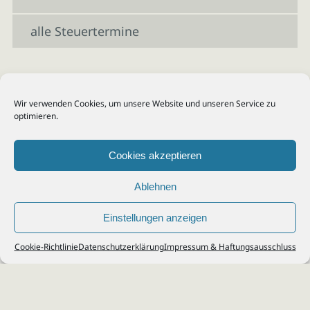
alle Steuertermine
Wir verwenden Cookies, um unsere Website und unseren Service zu
optimieren.
Cookies akzeptieren
Ablehnen
Einstellungen anzeigen
© 2026
Steuerberater Kempf, Köln - Steuerberatung Poll, Porz, Deutz, Mülheim,
Cookie-Richtlinie
Datenschutzerklärung
Impressum & Haftungsausschluss
Vingst, Ostheim, Kalk, Humboldt, Gremberg
Impressum
|
Datenschutz
Jobs & Karriere
Steuerberatung Köln
Formulare Download
Kontakt