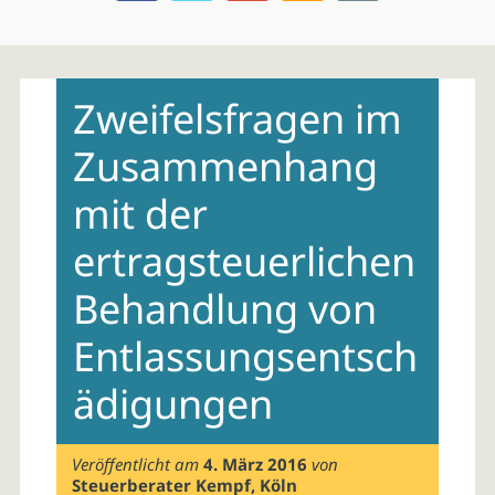
Skip
to
Zweifelsfragen im
content
Zusammenhang
mit der
ertragsteuerlichen
Behandlung von
Entlassungsentsch
ädigungen
Veröffentlicht am
4. März 2016
von
Steuerberater Kempf, Köln