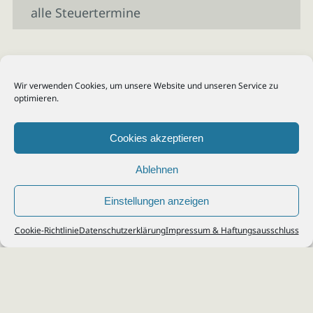
alle Steuertermine
Wir verwenden Cookies, um unsere Website und unseren Service zu
optimieren.
Cookies akzeptieren
Ablehnen
Einstellungen anzeigen
© 2026
Steuerberater Kempf, Köln - Steuerberatung Poll, Porz, Deutz, Mülheim,
Cookie-Richtlinie
Datenschutzerklärung
Impressum & Haftungsausschluss
Vingst, Ostheim, Kalk, Humboldt, Gremberg
Impressum
|
Datenschutz
Jobs & Karriere
Steuerberatung Köln
Formulare Download
Kontakt
Cookie-Richtlinie (EU)