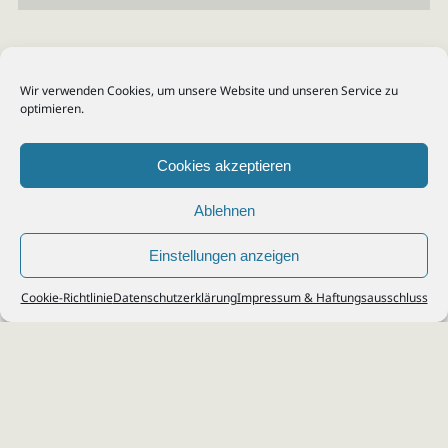
Wir verwenden Cookies, um unsere Website und unseren Service zu
optimieren.
Cookies akzeptieren
Ablehnen
Einstellungen anzeigen
© 2026
Steuerberater Kempf, Köln - Steuerberatung Poll, Porz, Deutz, Mülheim,
Cookie-Richtlinie
Datenschutzerklärung
Impressum & Haftungsausschluss
Vingst, Ostheim, Kalk, Humboldt, Gremberg
Impressum
|
Datenschutz
Jobs & Karriere
Steuerberatung Köln
Formulare Download
Kontakt
Cookie-Richtlinie (EU)
Ihr
Steuerberater in Köln
für
Steuererklärung
,
Einkommensteuer
,