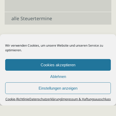
alle Steuertermine
Wir verwenden Cookies, um unsere Website und unseren Service zu
optimieren.
Cookies akzeptieren
Ablehnen
Einstellungen anzeigen
© 2026
Steuerberater Kempf, Köln - Steuerberatung Poll, Porz, Deutz, Mülheim,
Cookie-Richtlinie
Datenschutzerklärung
Impressum & Haftungsausschluss
Vingst, Ostheim, Kalk, Humboldt, Gremberg
Impressum
|
Datenschutz