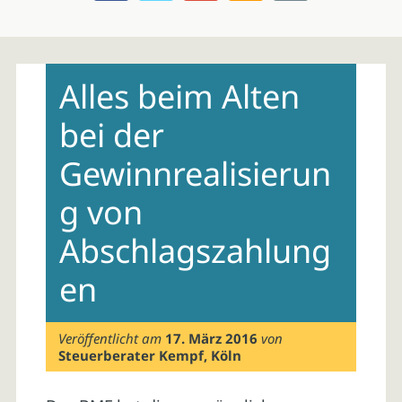
Skip
to
Alles beim Alten
content
bei der
Gewinnrealisierun
g von
Abschlagszahlung
en
Veröffentlicht am
17. März 2016
von
Steuerberater Kempf, Köln