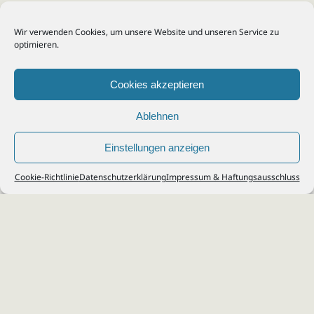
Wir verwenden Cookies, um unsere Website und unseren Service zu
optimieren.
Cookies akzeptieren
Ablehnen
Einstellungen anzeigen
© 2026
Steuerberater Kempf, Köln - Steuerberatung Poll, Porz, Deutz, Mülheim,
Cookie-Richtlinie
Datenschutzerklärung
Impressum & Haftungsausschluss
Vingst, Ostheim, Kalk, Humboldt, Gremberg
Impressum
|
Datenschutz
Jobs & Karriere
Steuerberatung Köln
Formulare Download
Kontakt
Cookie-Richtlinie (EU)
Ihr
Steuerberater in Köln
für
Steuererklärung
,
Einkommensteuer
,
Finanzbuchhaltung
,
Lohnabrechnung
,
Einnahmen-Überschuss-
Rechnung
,
Jahresabschluss
.
Steuerberatung
zu
Erbschaftssteuer
,
Lohnsteu