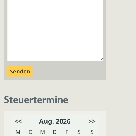
Steuertermine
<<
Aug. 2026
>>
M
D
M
D
F
S
S