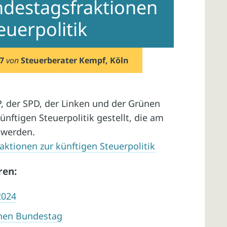
ndestagsfraktionen
euerpolitik
7
von
Steuerberater Kempf, Köln
, der SPD, der Linken und der Grünen
nftigen Steuerpolitik gestellt, die am
 werden.
ktionen zur künftigen Steuerpolitik
ren:
2024
chen Bundestag