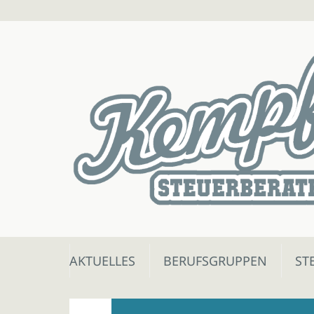
Skip
AKTUELLES
BERUFSGRUPPEN
ST
to
content