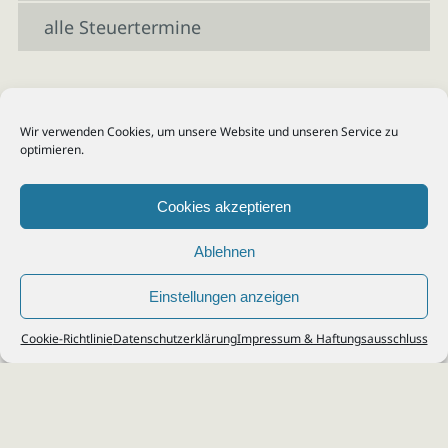
alle Steuertermine
Wir verwenden Cookies, um unsere Website und unseren Service zu
optimieren.
Cookies akzeptieren
Ablehnen
Einstellungen anzeigen
© 2026
Steuerberater Kempf, Köln - Steuerberatung Poll, Porz, Deutz, Mülheim,
Cookie-Richtlinie
Datenschutzerklärung
Impressum & Haftungsausschluss
Vingst, Ostheim, Kalk, Humboldt, Gremberg
Impressum
|
Datenschutz
Jobs & Karriere
Steuerberatung Köln
Formulare Download
Kontakt
Cookie-Richtlinie (EU)