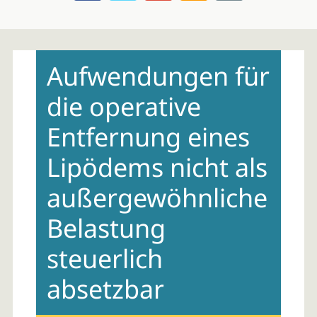
Skip
to
Aufwendungen für
content
die operative
Entfernung eines
Lipödems nicht als
außergewöhnliche
Belastung
steuerlich
absetzbar