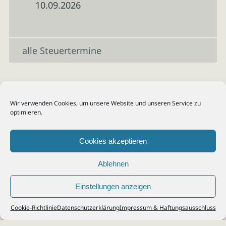
10.09.2026
alle Steuertermine
Wir verwenden Cookies, um unsere Website und unseren Service zu
optimieren.
Cookies akzeptieren
Ablehnen
Einstellungen anzeigen
© 2026
Steuerberater Kempf, Köln - Steuerberatung Poll, Porz, Deutz, Mülheim,
Cookie-Richtlinie
Datenschutzerklärung
Impressum & Haftungsausschluss
Vingst, Ostheim, Kalk, Humboldt, Gremberg