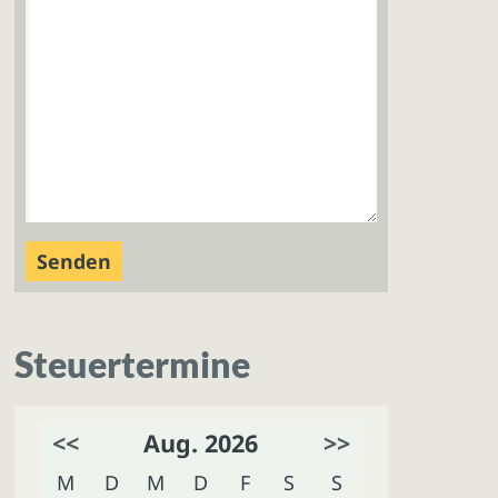
Steuertermine
<<
Aug. 2026
>>
M
D
M
D
F
S
S