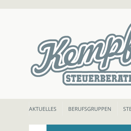
Skip
AKTUELLES
BERUFSGRUPPEN
ST
to
content