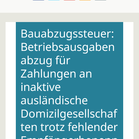
Skip
to
Bauabzugssteuer:
content
Betriebsausgaben
abzug für
Zahlungen an
inaktive
ausländische
Domizilgesellschaf
ten trotz fehlender