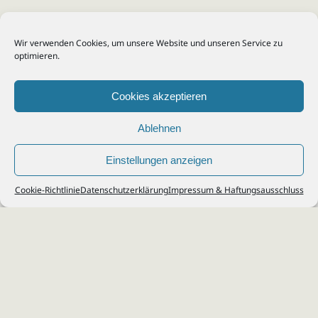
Wir verwenden Cookies, um unsere Website und unseren Service zu
optimieren.
Cookies akzeptieren
Ablehnen
Einstellungen anzeigen
© 2026
Steuerberater Kempf, Köln - Steuerberatung Poll, Porz, Deutz, Mülheim,
Cookie-Richtlinie
Datenschutzerklärung
Impressum & Haftungsausschluss
Vingst, Ostheim, Kalk, Humboldt, Gremberg
Impressum
|
Datenschutz
Jobs & Karriere
Steuerberatung Köln
Formulare Download
Kontakt
Cookie-Richtlinie (EU)
Ihr
Steuerberater in Köln
für
Steuererklärung
,
Einkommensteuer
,
Finanzbuchhaltung
,
Lohnabrechnung
,
Einnahmen-Überschuss-