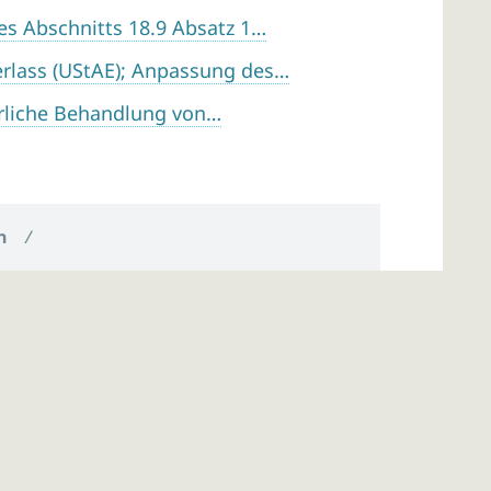
s Abschnitts 18.9 Absatz 1…
lass (UStAE); Anpassung des…
rliche Behandlung von…
n
/