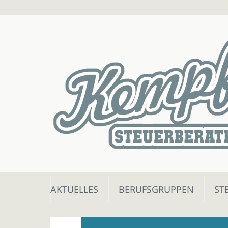
Skip
AKTUELLES
BERUFSGRUPPEN
ST
to
content