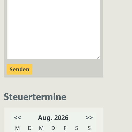
Steuertermine
<<
Aug. 2026
>>
M
D
M
D
F
S
S