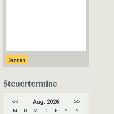
Steuertermine
<<
Aug. 2026
>>
M
D
M
D
F
S
S