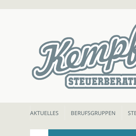
Skip
AKTUELLES
BERUFSGRUPPEN
ST
to
content