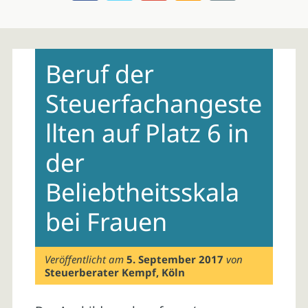
Skip
to
Beruf der
content
Steuerfachangeste
llten auf Platz 6 in
der
Beliebtheitsskala
bei Frauen
Veröffentlicht am
5. September 2017
von
Steuerberater Kempf, Köln