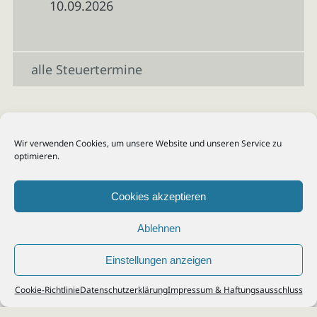
10.09.2026
alle Steuertermine
Wir verwenden Cookies, um unsere Website und unseren Service zu
optimieren.
Cookies akzeptieren
Ablehnen
Einstellungen anzeigen
© 2026
Steuerberater Kempf, Köln - Steuerberatung Poll, Porz, Deutz, Mülheim,
Cookie-Richtlinie
Datenschutzerklärung
Impressum & Haftungsausschluss
Vingst, Ostheim, Kalk, Humboldt, Gremberg