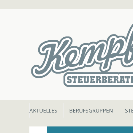
Skip
AKTUELLES
BERUFSGRUPPEN
ST
to
content