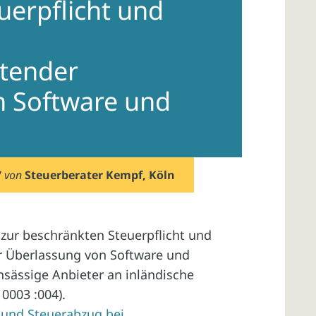
uerpflicht und
itender
n Software und
7
von
Steuerberater Kempf, Köln
ur beschränkten Steuerpflicht und
r Überlassung von Software und
sässige Anbieter an inländische
10003 :004).
 und Steuerabzug bei