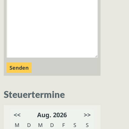
Steuertermine
<<
Aug. 2026
>>
M
D
M
D
F
S
S