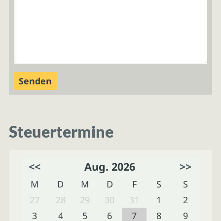
Steuertermine
<<
Aug. 2026
>>
M
D
M
D
F
S
S
27
28
29
30
31
1
2
3
4
5
6
7
8
9