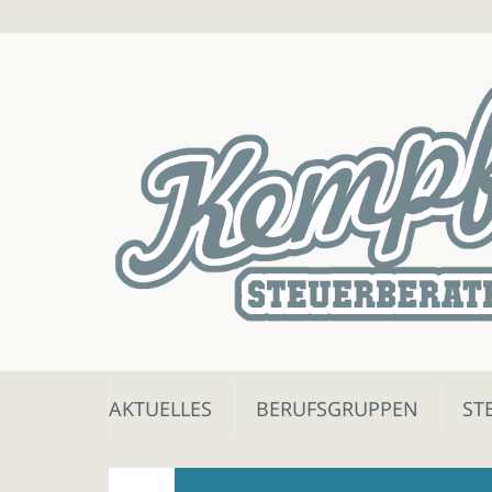
Skip
AKTUELLES
BERUFSGRUPPEN
ST
to
content