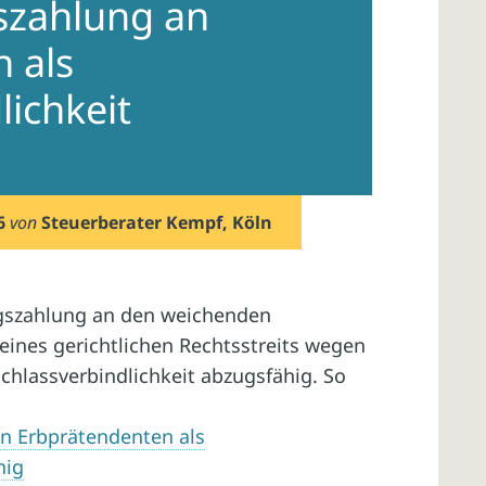
szahlung an
 als
lichkeit
6
von
Steuerberater Kempf, Köln
ngszahlung an den weichenden
ines gerichtlichen Rechtsstreits wegen
achlassverbindlichkeit abzugsfähig. So
n Erbprätendenten als
hig