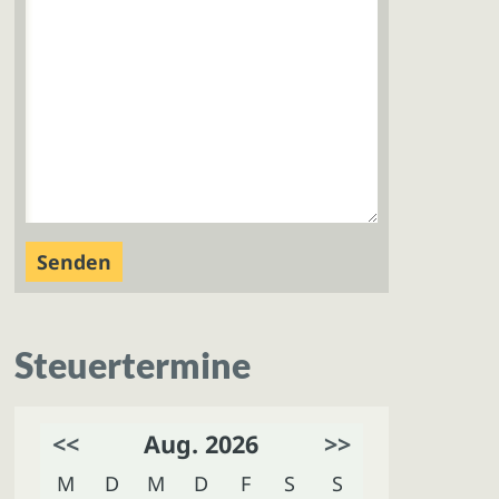
Steuertermine
<<
Aug. 2026
>>
M
D
M
D
F
S
S