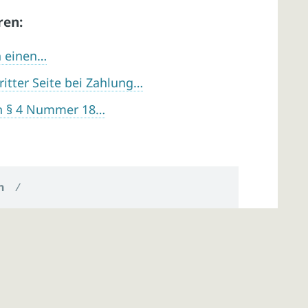
ren:
n einen…
ritter Seite bei Zahlung…
h § 4 Nummer 18…
n
/