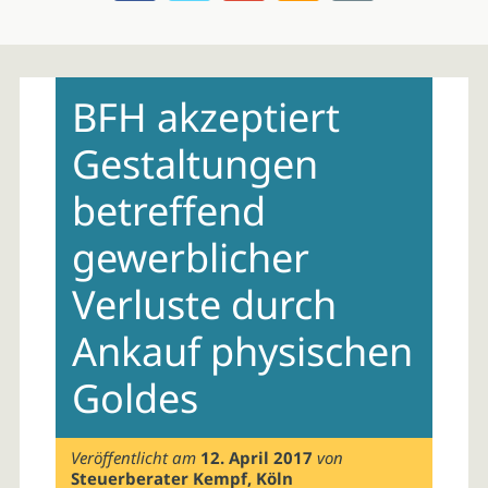
Skip
to
BFH akzeptiert
content
Gestaltungen
betreffend
gewerblicher
Verluste durch
Ankauf physischen
Goldes
Veröffentlicht am
12. April 2017
von
Steuerberater Kempf, Köln