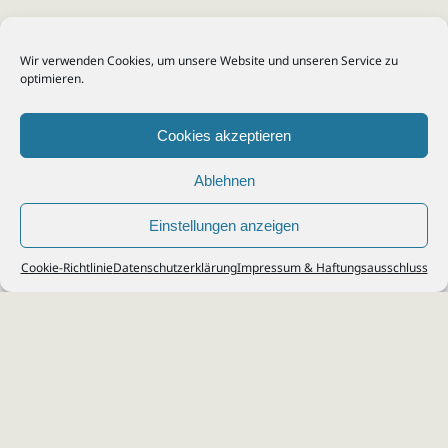
Wir verwenden Cookies, um unsere Website und unseren Service zu
optimieren.
Cookies akzeptieren
Ablehnen
Einstellungen anzeigen
© 2026
Steuerberater Kempf, Köln - Steuerberatung Poll, Porz, Deutz, Mülheim,
Cookie-Richtlinie
Datenschutzerklärung
Impressum & Haftungsausschluss
Vingst, Ostheim, Kalk, Humboldt, Gremberg
Impressum
|
Datenschutz
Jobs & Karriere
Steuerberatung Köln
Formulare Download
Kontakt
Cookie-Richtlinie (EU)
Ihr
Steuerberater in Köln
für
Steuererklärung
,
Einkommensteuer
,
Finanzbuchhaltung
,
Lohnabrechnung
,
Einnahmen-Überschuss-